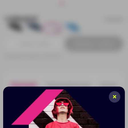
1 029.00 ₽
10905203
10
1
40
1
Добавить в заявку
Принимаем заказы от 100 000 Р
Описание
Характеристики
Нанесени
Зонт Ида трехсекционный 21,5". Зонт 21,5" с
металлическим стержнем и спицами и пластиковой
ручкой. В комплекте чехол. Полиэстер.