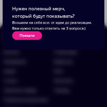
2 800.00 ₽
11850.60
Нужен полезный мерч,
который будут показывать?
Возьмем на себя все: от идеи до реализации.
Вам нужно только ответить на 3 вопроса:)
Поехали
Меню
Информация
Каталог
О компании
Портфолио
Вакансии
Акции
Блог
Услуги
Контакты
Заполнить бриф
Помощь
Подписка на рассылку