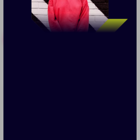
Похожие товары
Готовые наборы
Зонт складной Evergreen
Зонт-трость Alu Golf AC,
белый
Доступно:
0
1 770.00 ₽
Доступно:
0
70125.90