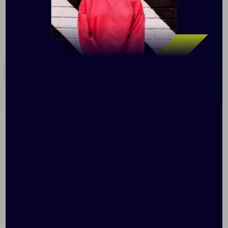
Похожие товары
Готовые наборы
Набор карандашей «Тук»
Набор карандашей
«Скетч»
Доступно:
1651