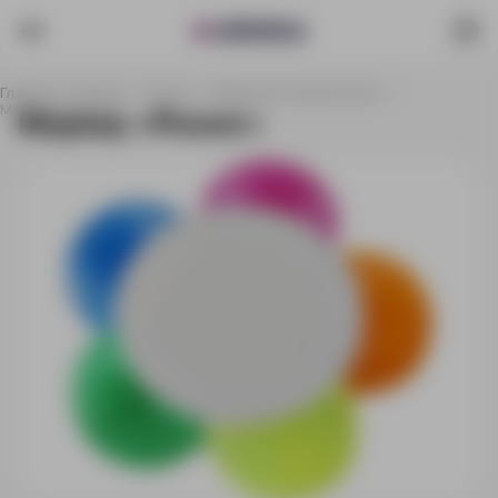
Главная
Каталог
Ручки
Товары для творчества
Маркер «Flower»
Маркер «Flower»