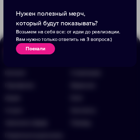
115.92 ₽
Доступно:
25
10622000
279.92 ₽
10678800
Нужен полезный мерч,
который будут показывать?
Возьмем на себя все: от идеи до реализации.
Вам нужно только ответить на 3 вопроса:)
Поехали
Меню
Информация
Каталог
О компании
Портфолио
Вакансии
Акции
Блог
Услуги
Контакты
Заполнить бриф
Помощь
Подписка на рассылку