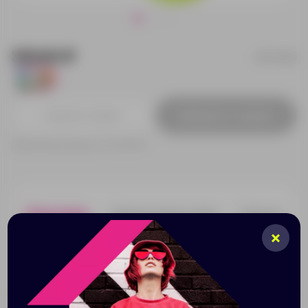
310.62 ₽
10714100
240
Добавить в заявку
Принимаем заказы от 100 000 Р
Описание
Характеристики
Нанесени
Flower Маркеры. Набор маркеров в форме цветка с
пятью цветными маркерами в оранжевом, розовом,
синем, зеленом и желтом цвете. ABS Plastic.