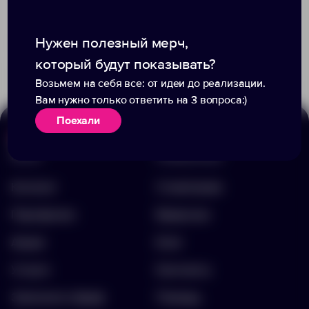
Доступно:
49
+4
Нужен полезный мерч,
509
484
159.00 ₽
16995.60
который будут показывать?
785.00 ₽
11882.20
Возьмем на себя все: от идеи до реализации.
Вам нужно только ответить на 3 вопроса:)
Поехали
Меню
Информация
Каталог
О компании
Портфолио
Вакансии
Акции
Блог
Услуги
Контакты
Заполнить бриф
Помощь