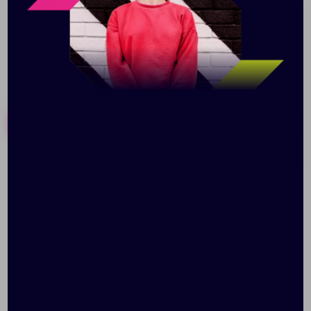
Похожие товары
Готовые наборы
Блокнот Nettuno Mini в
Блокнот Shall Round,
клетку, белый
оранжевый