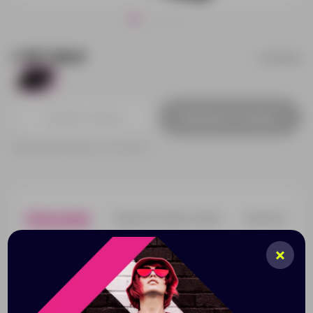
1 167.38 ₽
10688100
59
Добавить в заявку
Принимаем заказы от 100 000 Р
Описание
Характеристики
Нанесени
Блокнот А5 Theta. Блокнот А5 в приятной на ощупь
обложке в стильном геометрическом дизайне. 80
листов линованной бумаги 80г/м2, закладка - лента,
эластичная застежка и петелька для ручки.
Кожзаменитель.