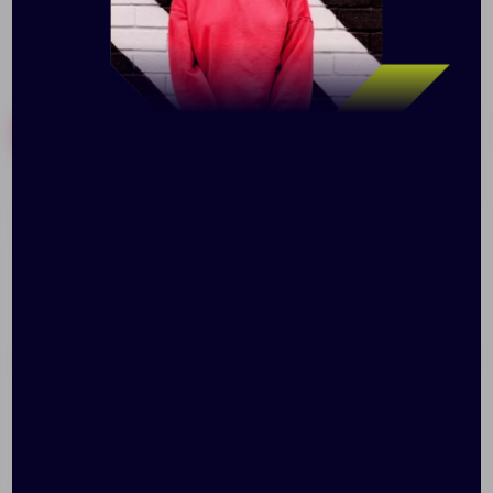
Похожие товары
Готовые наборы
Линейка с игрой
Набор стикеров
«Пятнашки»
«Fergason»
Доступно:
5