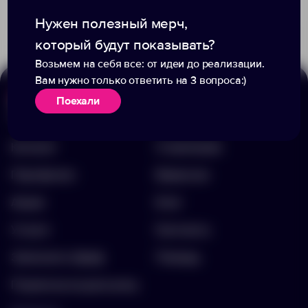
4647
2501
51.01 ₽
10627001
Нужен полезный мерч,
178.25 ₽
749502
который будут показывать?
Возьмем на себя все: от идеи до реализации.
Вам нужно только ответить на 3 вопроса:)
Поехали
Меню
Информация
Каталог
О компании
Портфолио
Вакансии
Акции
Блог
Услуги
Контакты
Заполнить бриф
Помощь
Подписка на рассылку