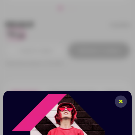
155.92 ₽
10409700
1
Добавить в заявку
Принимаем заказы от 100 000 Р
Описание
Характеристики
Нанесени
Нож Hoost. Нож с автоматически выдвигающимся
лезвием.