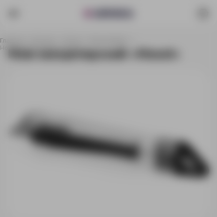
Главная
Каталог
Ручки
Канцелярия
Нож канцелярский «Hoost»
Нож канцелярский «Hoost»