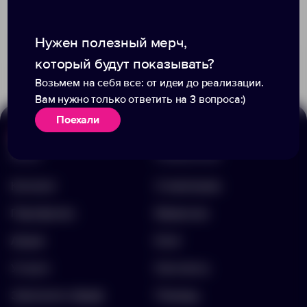
Доступно:
0
Доступно:
0
662.23 ₽
10028800
Нужен полезный мерч,
4 700.00 ₽
14126.30
который будут показывать?
Возьмем на себя все: от идеи до реализации.
Вам нужно только ответить на 3 вопроса:)
Поехали
Меню
Информация
Каталог
О компании
Портфолио
Вакансии
Акции
Блог
Услуги
Контакты
Заполнить бриф
Помощь