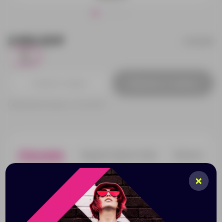
2 612.23 ₽
10052801
5
Добавить в заявку
Принимаем заказы от 100 000 Р
Описание
Характеристики
Нанесени
Эта бутылка с вакуумной изоляцией оснащена
двухстенной конструкцией, скрученной крышкой и
карабином. Он выдерживает 530 мл содержимого
теплым в течение 5 часов и охлаждается в течение
15 часов.