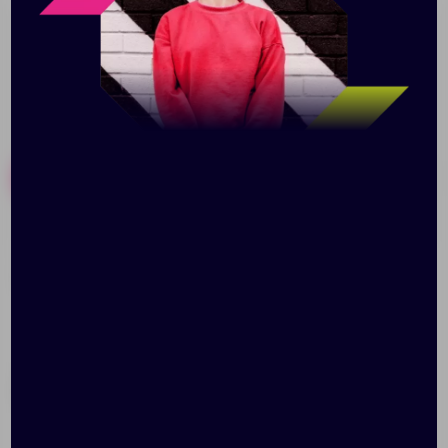
Похожие товары
Готовые наборы
Сумка на руль
Бутылка для питья «Sky»
BikePacking 12, черная