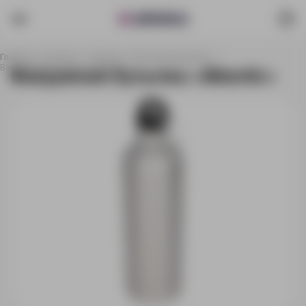
Главная
Каталог
Посуда
Бутылки для воды
Вакуумная бутылка «Atlantic»
Вакуумная бутылка «Atlantic»