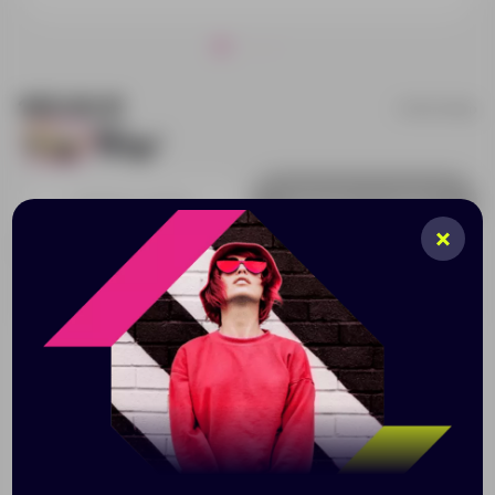
165.92 ₽
10034506p
13
1274
Добавить в заявку
Принимаем заказы от 100 000 Р
Описание
Характеристики
Нанесени
Эффектные солнцезащитные очки с линзами 3
категории в яркой оправе – отличный сезонный
промо-сувенир. На широкую оправу можно сделать
нанесение оригинального изображения по вашему
эскизу и превратить их в дизайнерский аксессуар.