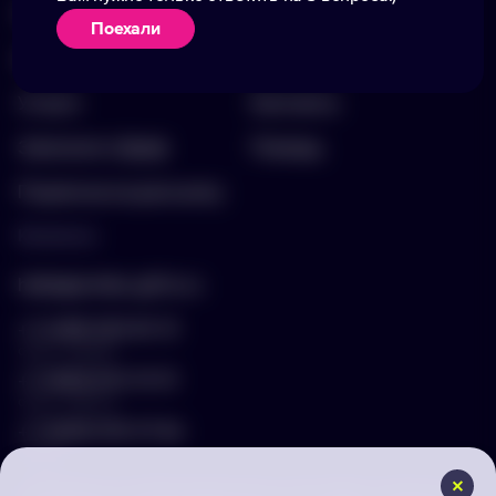
Портфолио
Вакансии
Поехали
Акции
Блог
Услуги
Контакты
Заполнить бриф
Помощь
Подписка на рассылку
Контакты
hello@arnika-gifts.ru
+7 (495) 023-81-13
отдел продаж
+7 (925) 670-13-13
отдел закупок
+7 (929) 576-37-64
логист