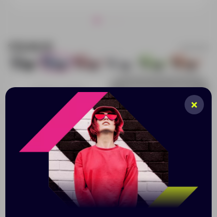
173.92 ₽
10034501
0
638
820
663
123
1394
Добавить в заявку
Принимаем заказы от 100 000 Р
Описание
Характеристики
Нанесени
Эффектные солнцезащитные очки с линзами 3
категории в яркой оправе – отличный сезонный
промо-сувенир. На широкую оправу можно сделать
нанесение оригинального изображения по вашему
эскизу и превратить их в дизайнерский аксессуар.