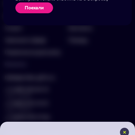
Портфолио
Вакансии
Поехали
Акции
Блог
Услуги
Контакты
Заполнить бриф
Помощь
Подписка на рассылку
Контакты
hello@arnika-gifts.ru
+7 (495) 023-81-13
отдел продаж
+7 (925) 670-13-13
отдел закупок
+7 (929) 576-37-64
логист