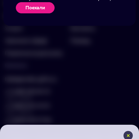
Портфолио
Вакансии
Поехали
Акции
Блог
Услуги
Контакты
Заполнить бриф
Помощь
Подписка на рассылку
Контакты
hello@arnika-gifts.ru
+7 (495) 023-81-13
отдел продаж
+7 (925) 670-13-13
отдел закупок
+7 (929) 576-37-64
логист