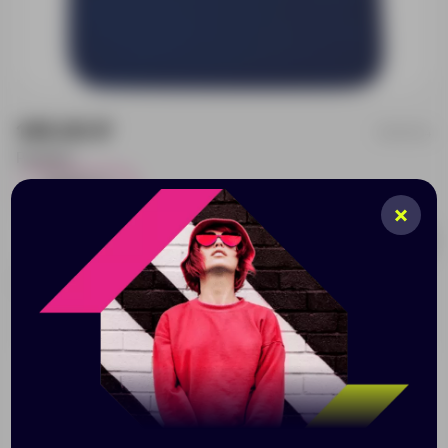
145.00 ₽
8431/24
Размер:
23х28 см
2
Добавить в заявку
Принимаем заказы от 100 000 Р
Нанесение
Доставка
Оплата
При заказе разработки дизайна — стоимость
рассчитывается индивидуально.