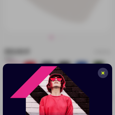
353.00 ₽
51100/104
Цвет:
251
1587
2017
447
233
624
Размер:
56-60 см
56-60 см
251
960
Добавить в заявку
Принимаем заказы от 100 000 Р