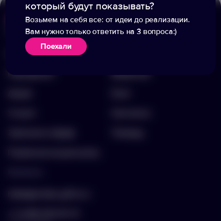
который будут показывать?
Возьмем на себя все: от идеи до реализации.
Вам нужно только ответить на 3 вопроса:)
Меню
Информация
Поехали
Каталог
О компании
Портфолио
Вакансии
Акции
Блог
Услуги
Контакты
Заполнить бриф
Помощь
Подписка на рассылку
Контакты
hello@arnika-gifts.ru
+7 (495) 023-81-13