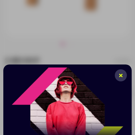
3 491.00 ₽
441243
Размер:
40х29,5х16см
225
Добавить в заявку
Принимаем заказы от 100 000 Р