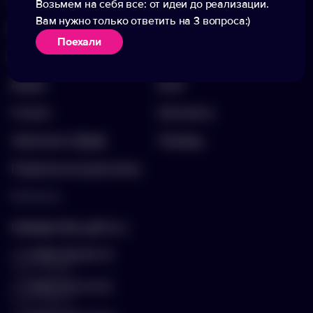
Возьмем на себя все: от идеи до реализации.
Вам нужно только ответить на 3 вопроса:)
Каталог
О компании
Поехали
Портфолио
Вакансии
Акции
Блог
Услуги
Контакты
Заполнить бриф
Помощь
Подписка на рассылку
Контакты
hello@arnika-gifts.ru
+7 (495) 023-81-13
отдел продаж
+7 (925) 670-13-13
отдел закупок