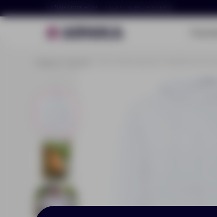
+7 (495) 023-81-13
Пн–Пт, 9:30–18:30 МСК
Портф
Главная
Каталог
Толстовка мужская с капюшоном на 