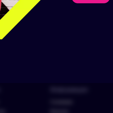
аборы
Информация
О компании
лио
Вакансии