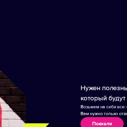
Принимаем заказы от 100 000 
На складе
На удаленном складе
Нужен полезны
Оплата
который будут
Возьмем на себя все: 
а — стоимость рассчитывается индивидуально.
Вам нужно только отве
Поехали