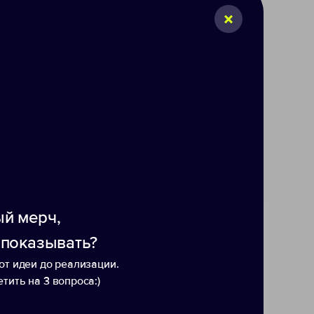
Добавить в заявку
Р
0
52
й мерч,
 показывать?
от идеи до реализации.
тить на 3 вопроса:)