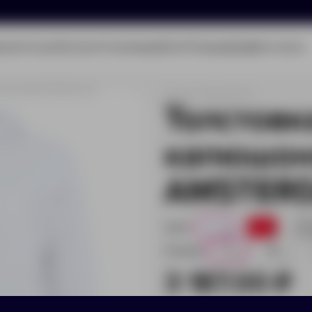
олио
Услуги
Каталог
О компании
Блог
Помощь
Бриф
Контакты
молнии AMSTERDAM 320
Артикул:
355002.01/S
Толстовк
капюшон
AMSTERD
Цвет:
0
0
Размер:
S
M
0
0
3 187.00 ₽