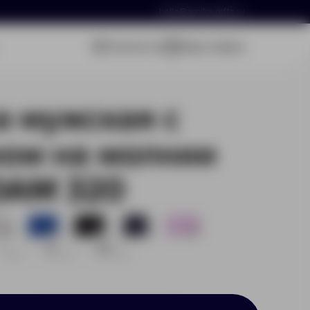
hello@arnika-gifts.ru
Связаться
Ваша заявка
а мужская с
ом на молнии
AM 320
129
39
251
73
34
L
XL
2XL
0
0
0