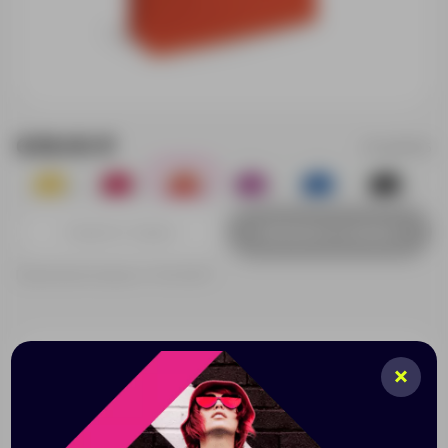
639.00 ₽
344883/05
0
0
0
0
0
0
Добавить в заявку
Принимаем заказы от 100 000 Р
Нанесение
Доставка
Оплата
При заказе разработки дизайна — стоимость
рассчитывается индивидуально.