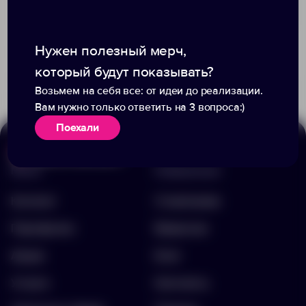
Нужен полезный мерч,
Доступно:
0
+5
3777
1348
41.54 ₽
18945.01
который будут показывать?
558.00 ₽
11743.66
Возьмем на себя все: от идеи до реализации.
Вам нужно только ответить на 3 вопроса:)
Поехали
Меню
Информация
Каталог
О компании
Портфолио
Вакансии
Акции
Блог
Услуги
Контакты