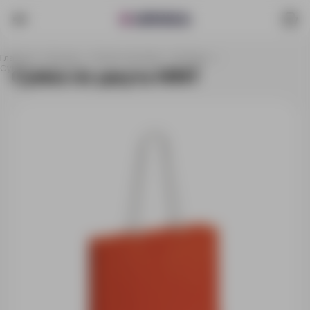
Главная
Каталог
Сумки и рюкзаки
Шоперы
Cумка из джута HINT
Cумка из джута HINT