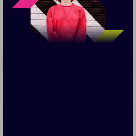
Похожие товары
Готовые наборы
Холщовая сумка
Сумка EcoCare из
Shopaholic,
спанбонда на заказ
неокрашенная