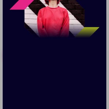
рассчитывается индивидуально.
Похожие товары
Готовые наборы
Панама «Собака
Бейсболка Hard Work
Каляка», красная
Black со
светоотражающим
элементом