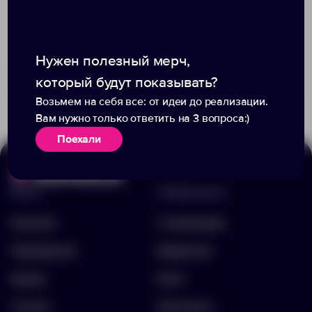
Нужен полезный мерч,
Доступно:
0
Доступно:
1217
который будут показывать?
679.00 ₽
489.00 ₽
71258.50
71482.30
Возьмем на себя все: от идеи до реализации.
Вам нужно только ответить на 3 вопроса:)
Поехали
Меню
Информация
Каталог
О компании
Портфолио
Вакансии
Акции
Блог
Услуги
Контакты