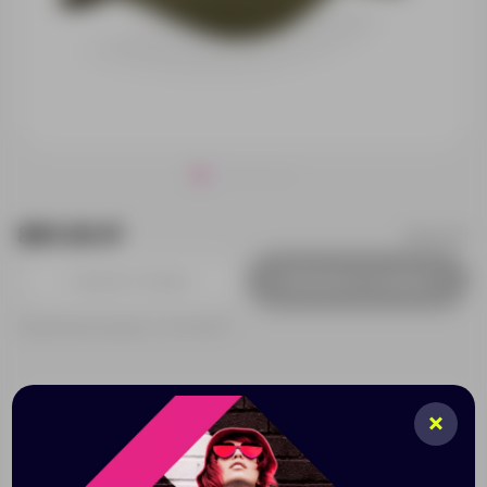
881.00 ₽
25449.17
Добавить в заявку
Принимаем заказы от 100 000 Р
Нанесение
Доставка
Оплата
При заказе разработки дизайна — стоимость