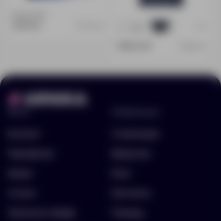
Доступно:
0
411.00 ₽
71176.40
+3
50
86
1 385.00 ₽
6086.40
Меню
Информация
Каталог
О компании
Портфолио
Вакансии
Акции
Блог
Услуги
Контакты
Заполнить бриф
Помощь