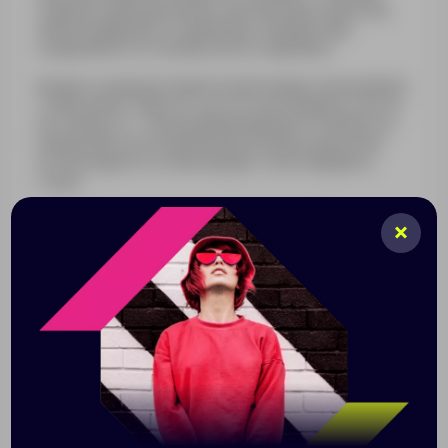
глубокого вакуума в межстеночном пространстве,
обеспечивающего сохранение температуры
содержимого в течение долгого времени.
Модель оснащена герметичной поворотной пробкой:
чтобы налить напиток, достаточно повернуть ее на
пол‑оборота — полное вывинчивание не требуется.
На верхней части пробки расположены указатели
потока жидкости, помогающие точно направить
струю.
Эргономичная складная ручка с рельефной
внутренней поверхностью не выскользнет из руки,
даже если термос заполнен до краев. Надежное
металлическое крепление гарантирует
долговечность конструкции.
Емкость 1200 мл
Конструкция с двойными стенками и
вакуумной изоляцией сохраняет содержимое
холодным до 24 часов, горячим — до 24 часов
Винтовая крышка-чашка