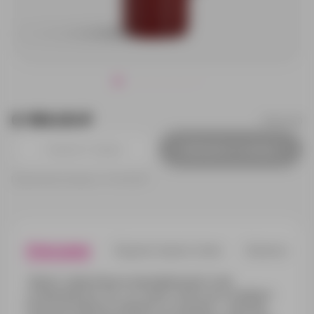
6 199.00 ₽
19441.50
Добавить в заявку
Принимаем заказы от 100 000 Р
Описание
Характеристики
Нанесени
Термос серии King из нержавеющей стали,
созданный для тех, кто ценит качество и комфорт.
Конструктивная особенность изделия — наличие