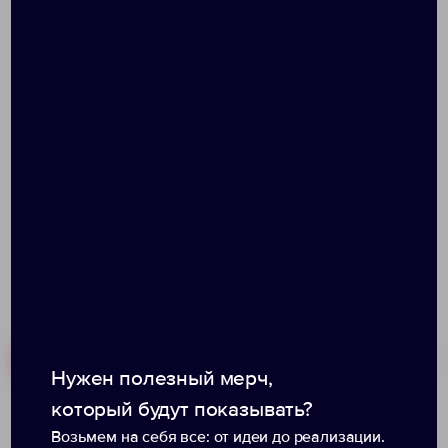
Не содержат бисфенол А
Надежная закручивающаяся пробка с
силиконовым кольцом защитит от протекания
Эргономичная складная ручка
Размер: высота 31 см, диаметр дна 9 см; упаковка:
10х11х32 см
Похожие товары
Готовые наборы
Нужен полезный мерч,
который будут показывать?
Возьмем на себя все: от идеи до реализации.
Термос для еды и
Термобутылка «Grace»,