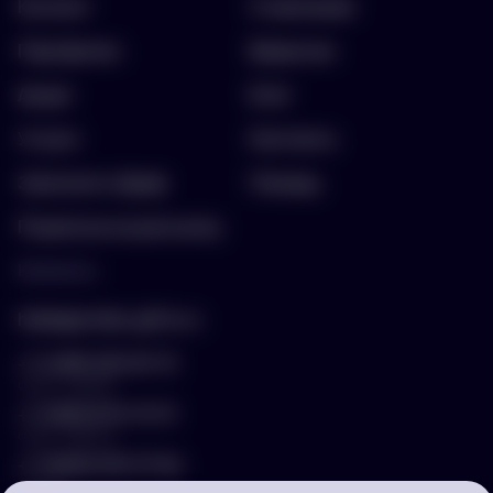
Каталог
О компании
Портфолио
Вакансии
Акции
Блог
Услуги
Контакты
Заполнить бриф
Помощь
Подписка на рассылку
Контакты
hello@arnika-gifts.ru
+7 (495) 023-81-13
отдел продаж
+7 (925) 670-13-13
отдел закупок
+7 (929) 576-37-64
логист