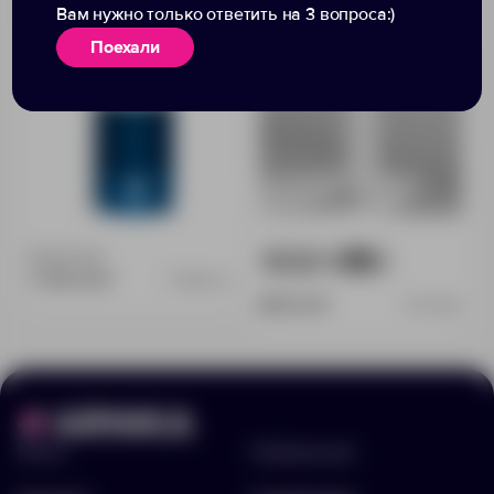
Вам нужно только ответить на 3 вопроса:)
напитков «Арктика
320 мл
1200», синий
Поехали
Доступно:
0
1881
4774
2 796.00 ₽
13989.40
893.00 ₽
8711806
Меню
Информация