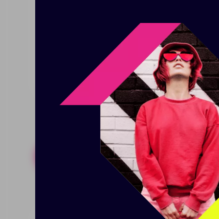
Настольный календарь-домик и
Календарь 14,5х8,6 см, 12 листов;
2 блока с клеевым слоем 10х7,5 см и
Размер: 19х21 см
Похожие товары
Готовые н