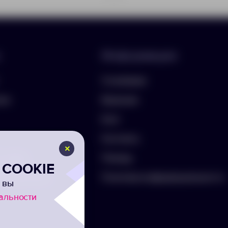
Информация
О компании
лио
Вакансии
Блог
Контакты
ть бриф
Помощь
COOKIE
а на рассылку
Политика конфиденциальности
 вы
альности