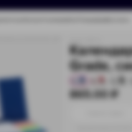
олио
Услуги
Каталог
О компании
Блог
Помощь
Бриф
Контакты
ендарь настольный Grade, синий
Артикул:
16689.40
Календа
Grade, с
1525
504
497
865.00 ₽
Принимаем заказы от 100 000 