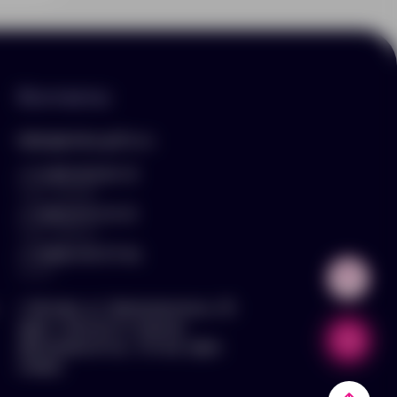
Контакты
hello@arnika-gifts.ru
+7 (495) 023-81-13
отдел продаж
+7 (925) 670-13-13
отдел закупок
+7 (929) 576-37-64
логист
г. Москва, ул. Дмитровское ш., 81,
офис ¾ (вход со стороны
Дмитровского ш., 3 этаж, офис
слева)