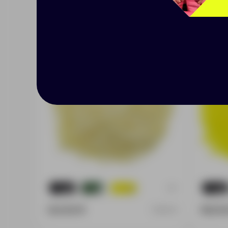
Бумажный наполнитель
Бумаж
Chip, ванильно-бежевый
Chip,
+9
1369
526
9
1369
124.00 ₽
160.0
2805.18