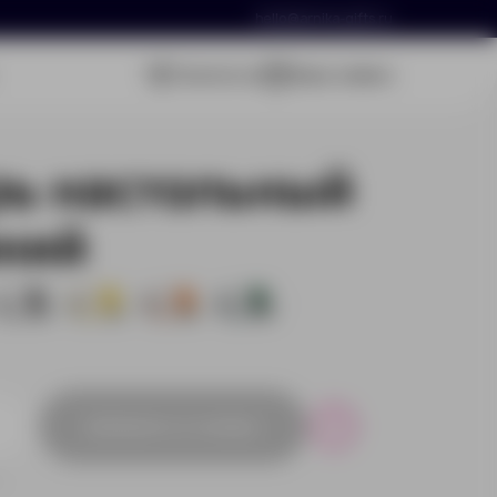
hello@arnika-gifts.ru
Связаться
Ваша заявка
рь настольный
иний
504
501
500
800
Добавить в заявку
Р