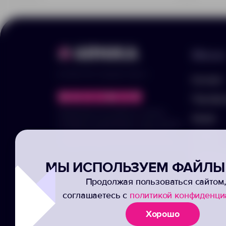
Меню
© 2025 ООО «Арника-Гифтс»
Каталог
Портфо
Продолжая пользоваться сайтом,
Акции
отправляя информацию через формы,
вы подтвержаете своё согласие на
Услуги
обработку ваших персональных данных
Заполни
МЫ ИСПОЛЬЗУЕМ ФАЙЛЫ 
Подписк
Продолжая пользоваться сайтом,
соглашаетесь с
политикой конфиденци
Хорошо