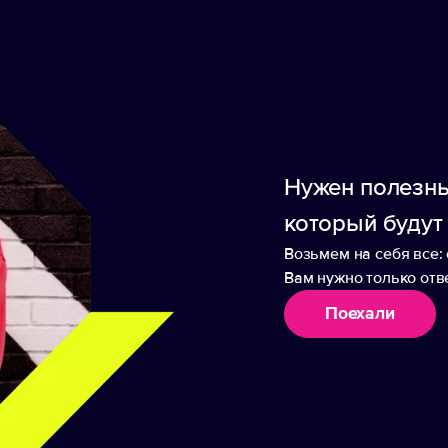
з материала Canyon, синий НН
 5х7,5 см, 50 листов; пластиковые закладки 1,2х4,3 см, 5х25 
Нужен полезны
который будут
Возьмем на себя все: 
Вам нужно только отве
Поехали
аборы