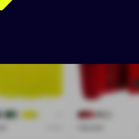
ный наполнитель
Набор Taiga, красный
 желтый неон
+9
526
9
355
2
0 ₽
1 103.00 ₽
2805.88