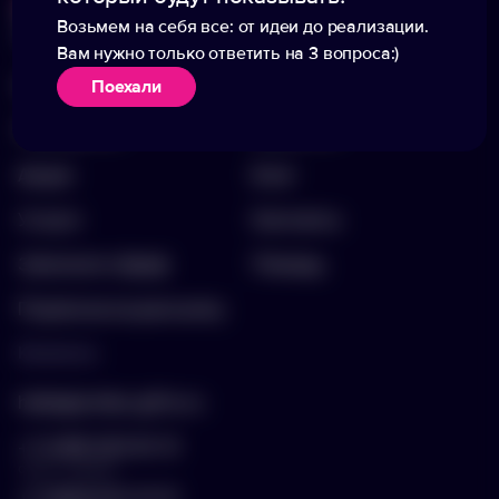
Возьмем на себя все: от идеи до реализации.
Меню
Информация
Вам нужно только ответить на 3 вопроса:)
Каталог
О компании
Поехали
Портфолио
Вакансии
Акции
Блог
Услуги
Контакты
Заполнить бриф
Помощь
Подписка на рассылку
Контакты
hello@arnika-gifts.ru
+7 (495) 023-81-13
отдел продаж
+7 (925) 670-13-13