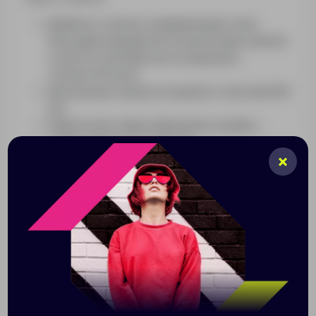
Двойные стенки из нержавеющей стали.
Благодаря вакуумной теплоизоляции напитки
остаются горячими или холодными в
течение 24 часов
Две крышки-чашки из пищевого пластика (150
мл)
Герметичная завинчивающаяся пробка с
силиконовым уплотнителем
Удобный клапан для наливания
Матовая поверхность
Пластиковые детали не содержат бисфенол А
Нельзя использовать для газированных
напитков
Рекомендуем мыть вручную
Наполнив термос кипятком, не закручивайте
крышку сразу. Дайте жидкости остыть 1–3 минуты.
Это позволит избежать деформации пластиковых