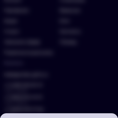
Портфолио
Вакансии
Акции
Блог
Услуги
Контакты
Заполнить бриф
Помощь
Подписка на рассылку
Контакты
hello@arnika-gifts.ru
+7 (495) 023-81-13
отдел продаж
+7 (925) 670-13-13
отдел закупок
+7 (929) 576-37-64
логист