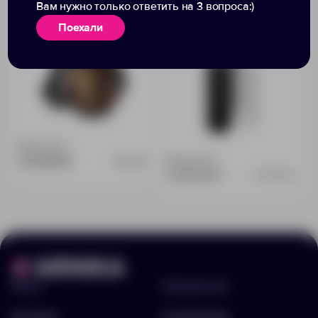
Вам нужно только ответить на 3 вопроса:)
«Oasis»
Поехали
Доступно:
4
4 608.83 ₽
Доступно:
0
809928
2 229.00 ₽
10059100
Меню
Информация
Каталог
О компании