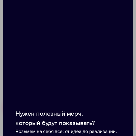
элементов крышки, которые становятся мягче от
высокой температуры.
Размер: диаметр дна 8,5 см, высота 28 см;
упаковка: 30,5х12,0х10 см
Похожие товары
Готовые наборы
Нужен полезный мерч,
который будут показывать?
Возьмем на себя все: от идеи до реализации.
Термос в кожаном чехле
Бутылка спортивная