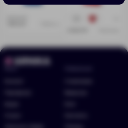
Доступно:
0
+2
1
1
549.52 ₽
3901244.4
2 542.77 ₽
39011252XL
Меню
Информация
Каталог
О компании
Портфолио
Вакансии
Акции
Блог
Услуги
Контакты
Заполнить бриф
Помощь