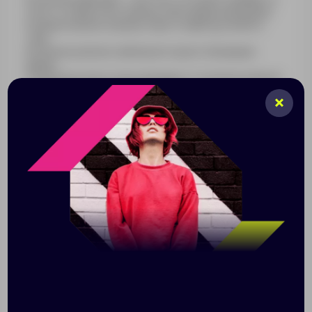
хочет оставаться в тренде. Благодаря свободной
посадке модель хорошо сядет на фигуру любого
типа.
Футболка унисекс свободного кроя с боковыми
швами.
Спущенное плечо. Круглый вырез отделан резинкой.
Укрепляющая тесьма по вороту.
XS/S
M/L
XL/XXL
Таблица размеров, см
44-46
48-50
52-54
A
56
58
60
B
66
70
74
C
28
29
30
Допускаются отклонения в 5% от указанных
параметров по размеру и цвету.
Размер: XS–XXL