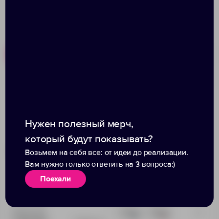
Похожие товары
Готовые наборы
Набор Replica Energy,
Набор Welcome Pack,
черный
зеленый с белым
Нужен полезный мерч,
который будут показывать?
Возьмем на себя все: от идеи до реализации.
Вам нужно только ответить на 3 вопроса:)
Поехали
Доступно:
0
+4
177
177