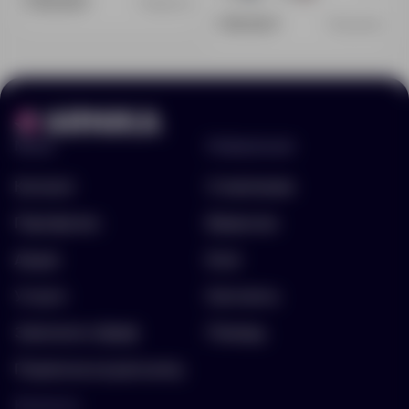
3 132.80 ₽
15606.30
1 780.80 ₽
16229.69
Меню
Информация
Каталог
О компании
Портфолио
Вакансии
Акции
Блог
Услуги
Контакты
Заполнить бриф
Помощь
Подписка на рассылку
Контакты