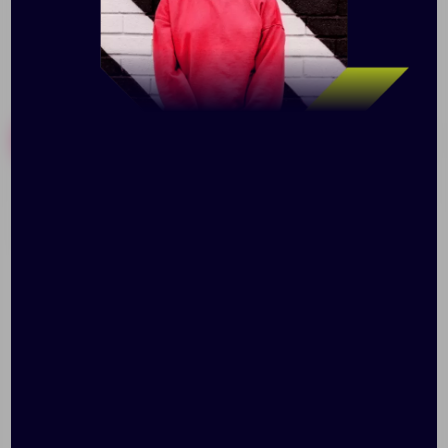
Похожие товары
Готовые наборы
Бутылка для воды Al,
Бутылка для воды Fresh,
белая
голубая