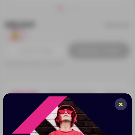
535.23 ₽
MD4004S103
4
Добавить в заявку
Принимаем заказы от 100 000 Р
Описание
Характеристики
Нанесени
Алюминиевая бутылка с карабином. Черная крышка и
карабин в тон бутылки. Емкость 330 мл. Поставляется
в дизайнерской упаковке.