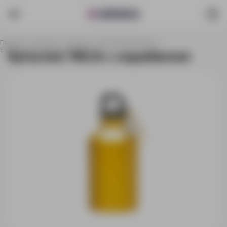
Главная
Каталог
Посуда
Бутылки для воды
Бутылка YACA с карабином
Бутылка YACA с карабином