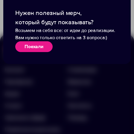
Доступно:
0
Доступно:
0
1 056.00 ₽
611.00 ₽
10382.60
15154.14
Нужен полезный мерч,
который будут показывать?
Возьмем на себя все: от идеи до реализации.
Вам нужно только ответить на 3 вопроса:)
Поехали
Меню
Информация
Каталог
О компании
Портфолио
Вакансии
Акции
Блог
Услуги
Контакты
Заполнить бриф
Помощь
Подписка на рассылку