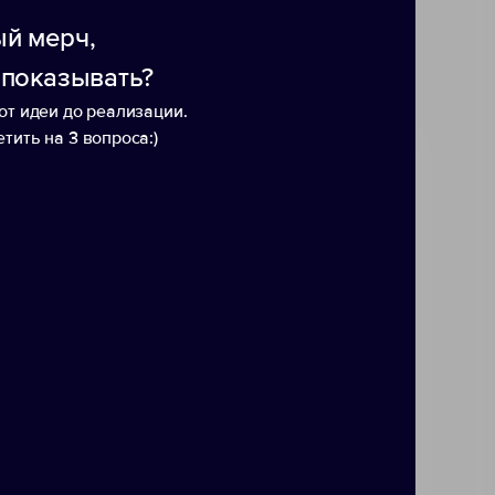
й мерч,
 показывать?
от идеи до реализации.
тить на 3 вопроса:)
ный
Чехол для пропуска Shall,
Лента
черный