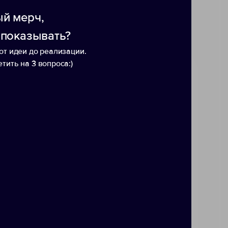
й мерч,
 показывать?
от идеи до реализации.
тить на 3 вопроса:)
Шапка No Idea, серая
Шапка
зеле