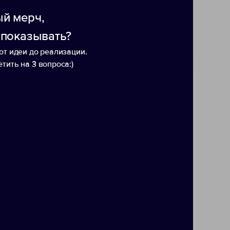
й мерч,
 показывать?
от идеи до реализации.
тить на 3 вопроса:)
ом
Пенал на резинке Dorset,
Бесп
 белая
синий
свет