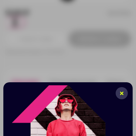
12.60 ₽
BL7975S102
1
Добавить в заявку
Принимаем заказы от 100 000 Р
Описание
Характеристики
Нанесени
Чехол для ручки из искусственной замши