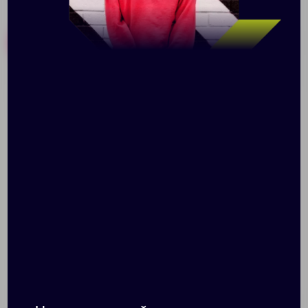
Похожие товары
Готовые наборы
Холщовый мешок Foster
Бумажный наполнитель
Thank, S, белый
«Блеск», серебристый
Доступно:
0
1660
1814
273.00 ₽
12807.10
84.00 ₽
7068.60