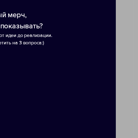
й мерч,
 показывать?
от идеи до реализации.
тить на 3 вопроса:)
Несъемный браслет Seccur,
Набо
ый
синий
бадми
зеле