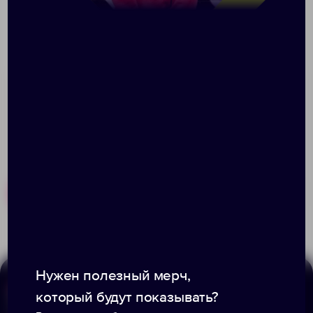
аксессуаров плюс дополнительный скрытый карман
на молнии. • Двойная застежка молния для удобного
доступа к устройству. • Ручки для транспортировки
сумки в руках. • Регулируемый, съемный плечевой
ремень.
Похожие товары
Готовые наборы
Нужен полезный мерч,
который будут показывать?
Меню
Информация