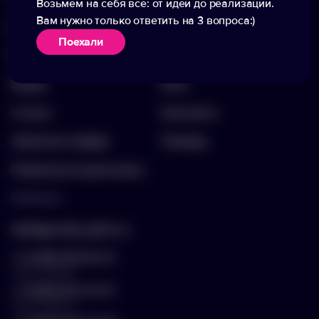
Возьмем на себя все: от идеи до реализации.
Вам нужно только ответить на 3 вопроса:)
Каталог
О компании
Поехали
Портфолио
Вакансии
Акции
Блог
Услуги
Контакты
Заполнить бриф
Помощь
Подписка на рассылку
Контакты
hello@arnika-gifts.ru
+7 (495) 023-81-13
отдел продаж
+7 (925) 670-13-13
отдел закупок