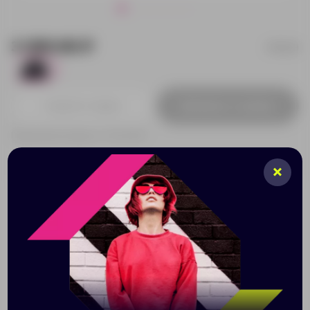
3 089.86 ₽
94049
2
Добавить в заявку
Принимаем заказы от 100 000 Р
Описание
Характеристики
Нанесени
Сумка для ноутбука до 17.3''. • Тонкая, бюджетная
сумка для ноутбуков до 17.3". • Сумка выполнена из
плотного синтетического материала и имеет
утолщенные стенки для лучшей защиты ноутбука от
случайных ударов и царапин, а также от пыли и влаги.
• Переднее отделение на молнии для смартфона и