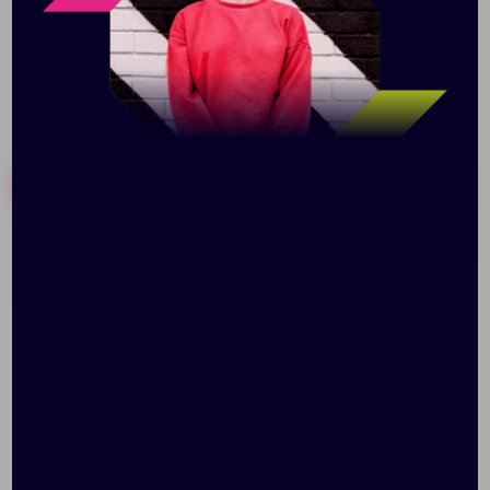
Похожие товары
Готовые наборы
Сумка для покупок Span
Сумка для покупок Span
70, светло-синяя
3D, белая