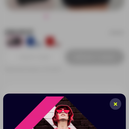
242.00 ₽
932207
820
132
54
Добавить в заявку
Принимаем заказы от 100 000 Р
Описание
Характеристики
Нанесени
Must have в любой сумке - занимает минимум места.
В сложенном виде закрывается на молнию. Удобные
длинные ручки.