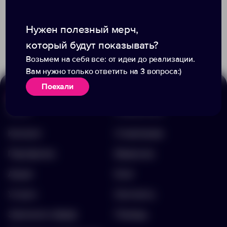
Доступно:
0
Доступно:
0
Нужен полезный мерч,
57.10 ₽
49.00 ₽
4186.41
4311.60
который будут показывать?
Возьмем на себя все: от идеи до реализации.
Вам нужно только ответить на 3 вопроса:)
Поехали
Меню
Информация
Каталог
О компании
Портфолио
Вакансии
Акции
Блог
Услуги
Контакты
Заполнить бриф
Помощь