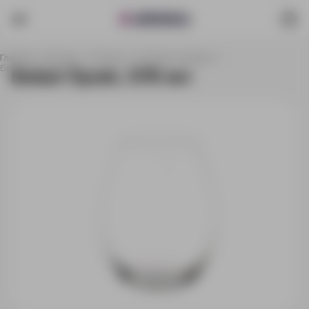
Главная
Каталог
Посуда
Стаканы и бокалы
Бокал Syrah, 570 мл
Бокал Syrah, 570 мл