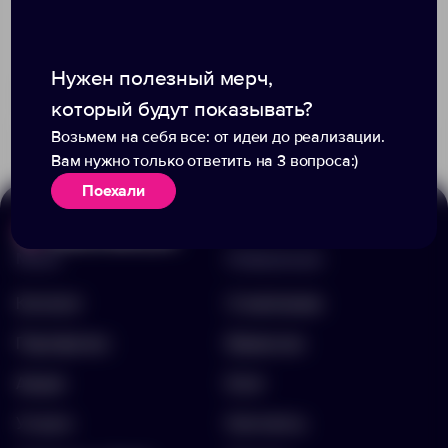
Нужен полезный мерч,
Доступно:
8
Доступно:
707
668.00 ₽
182.00 ₽
12113.00
38898.00
который будут показывать?
Возьмем на себя все: от идеи до реализации.
Вам нужно только ответить на 3 вопроса:)
Поехали
Меню
Информация
Каталог
О компании
Портфолио
Вакансии
Акции
Блог
Услуги
Контакты