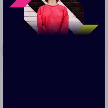
красного вина из сорта Сира.
Похожие товары
Готовые наборы
Шейкер для коктейлей
Бокал для пива Pub
«Взболтать не
Weizen
смешивать»