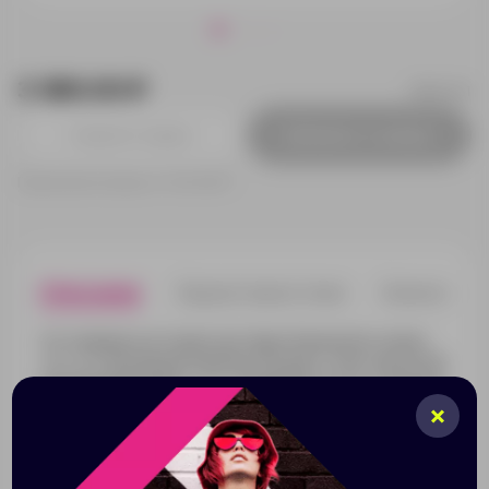
3 380.00 ₽
9241441
Добавить в заявку
Принимаем заказы от 100 000 Р
Описание
Характеристики
Нанесени
Это первые в истории сортовые бокалы без ножки.
«О»-это инновация в винных бокалах стиля casual для
наслаждения вином. «О» основываются на эталонных
бокалах VINUM и ориентированы на самые известные
мировые сорта. Стакан, используемый в течение
многих столетий как сосуд для питья, теперь
превращен в винный аксессуар для искушенного
почитателя вин. Бокал идеально подойдет для