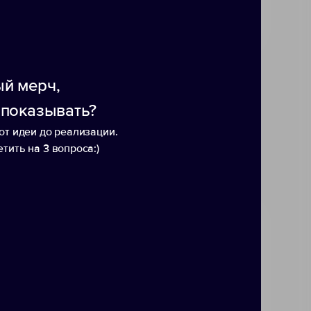
й мерч,
 показывать?
от идеи до реализации.
тить на 3 вопроса:)
Flex»
Бутылка вакуумная Zoku
Ваку
c ме