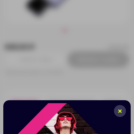
940.00 ₽
7235.32.06
Добавить в заявку
Принимаем заказы от 100 000 Р
Описание
Характеристики
Нанесени
Полуовальная флешка с цветным кольцом,
выдвижной механизм, объем памяти USB3 32 Гб.
Пластиковый корпус. Скорость чтения 80 Мб/с.
Скорость записи 20 Мб/с.