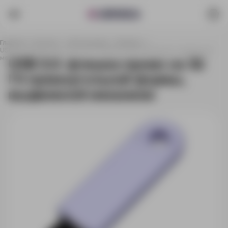
Главная
Каталог
Электроника
Флешки
USB 3.0- флешка промо на 32 Гб прямоугольной формы, выдвижной
механизм
USB 3.0- флешка промо на 32
Гб прямоугольной формы,
выдвижной механизм