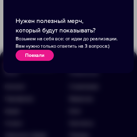
Доступно:
6
Нужен полезный мерч,
+7
2
2
1 770.00 ₽
11810.42
который будут показывать?
626.00 ₽
7537.39.16Гб
Возьмем на себя все: от идеи до реализации.
Вам нужно только ответить на 3 вопроса:)
Поехали
Меню
Информация
Каталог
О компании
Портфолио
Вакансии
Акции
Блог
Услуги
Контакты
Заполнить бриф
Помощь