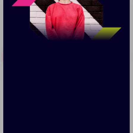
Похожие товары
Готовые наборы
Флешка Twist Color,
Флешка Pebble Type-C,
черная с зеленым,16 Гб
USB 3.0, серо-синяя, 32
Гб