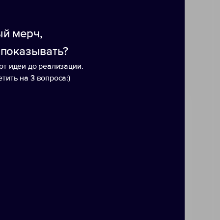
й мерч,
 показывать?
от идеи до реализации.
тить на 3 вопроса:)
 Fit"
Футболка "Serve" женская
Футб