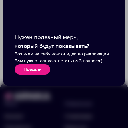
Нужен полезный мерч,
который будут показывать?
Доступно:
0
529.00 ₽
Доступно:
0
Возьмем на себя все: от идеи до реализации.
7189.30
1 290.00 ₽
15999.30
Вам нужно только ответить на 3 вопроса:)
Поехали
Меню
Информация
Каталог
О компании
Портфолио
Вакансии