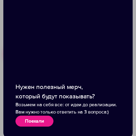
Похожие товары
Готовые наборы
Маска для сна с
Наушники
Bluetooth наушниками
беспроводные с
Нужен полезный мерч,
Softa 2, серая
подсветкой markBright
который будут показывать?
XL
Возьмем на себя все: от идеи до реализации.
Вам нужно только ответить на 3 вопроса:)
Поехали