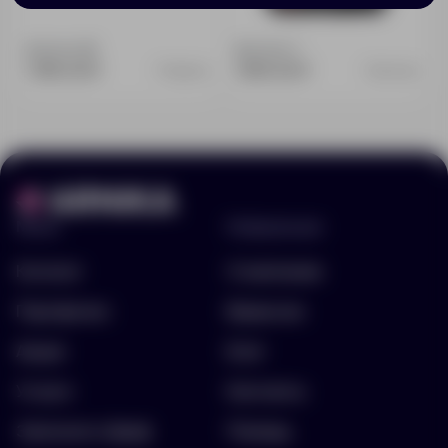
Доступно:
21
Доступно:
1
1 490.00 ₽
1 890.00 ₽
11528.10
21110.30
Меню
Информация
Каталог
О компании
Портфолио
Вакансии
Акции
Блог
Услуги
Контакты
Заполнить бриф
Помощь