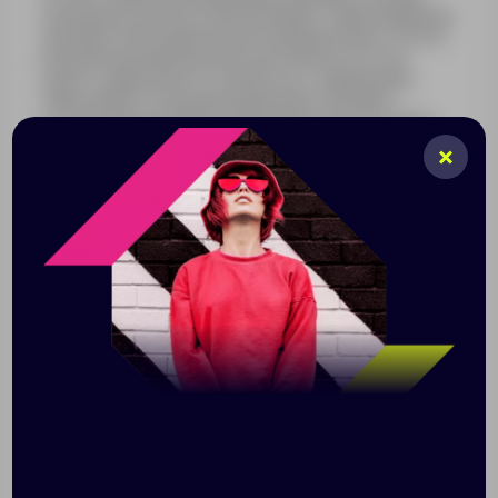
специально для игр и обеспечивают захватывающее
звучание. Благодаря низкой задержке (всего 45 мс)
в игровом режиме вы никогда не пропустите ни
одного удара или не столкнетесь с задержками.
Также имеется специальный режим «Музыка»,
который обеспечивает наилучшее качество звука.
Наушники используют Bluetooth 5.3 для стабильного
и энергоэффективного соединения с вашим игровым
устройством, что позволяет вам передвигаться, не
беспокоясь о потере соединения. Благодаря
впечатляющему времени автономной работы — до 4
часов без подзарядки и до 37,5 часов с зарядным
чехлом — вам никогда не придется беспокоиться о
том, что заряд батареи закончится в середине игры.
Кроме того, в наушниках есть режим быстрой
зарядки: от нуля до полной зарядки всего за 60
минут. Стоит отметить, что чехол для зарядки
имеет уникальный дизайн, напоминающий культового
Шмеля. Доступный в черном, оранжевом и желтом
цветах, этот чехол определенно выглядит свежо в
мире серых и белых наушников. Получите опыт
нового уровня с DoubleBee — новой настоящей
беспроводной гарнитурой от Canyon Gaming!