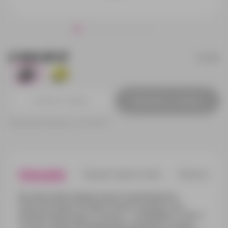
2 944.80 ₽
521198
1
1
Добавить в заявку
Принимаем заказы от 100 000 Р
Описание
Характеристики
Нанесени
Вы серьезный геймер и ищете максимальное
качество звука? Не ищите ничего, кроме этой
игровой гарнитуры от Canyon — DoubleBee GTWS-2.
Эти настоящие беспроводные наушники созданы