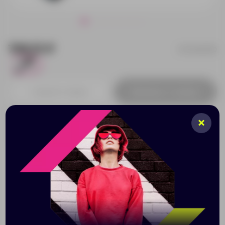
798.15 ₽
5-13402700
2
Добавить в заявку
Принимаем заказы от 100 000 Р
Описание
Характеристики
Нанесени
Стильный магнитный фонарик с тремя режимами.
Первый режим – 4 осветительных светодиода,
второй режим – 24 осветительных светодиода,
третий режим – одновременное включения первых
двух режимов. Магнитная задняя сторона для