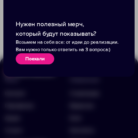
Нужен полезный мерч,
Доступно:
0
+4
3178
5233
70.00 ₽
10773.76
который будут показывать?
226.00 ₽
6886.40
Возьмем на себя все: от идеи до реализации.
Вам нужно только ответить на 3 вопроса:)
Поехали
Меню
Информация
Каталог
О компании
Портфолио
Вакансии
Акции
Блог
Услуги
Контакты