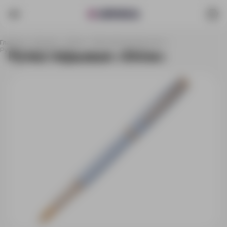
Главная
Каталог
Ручки
Металлические ручки
Ручка перьевая «Shine»
Ручка перьевая «Shine»