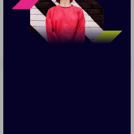
является поклонником «лаконичности с изюминкой».
Похожие товары
Готовые наборы
Ручка шариковая Glide,
Ручка шариковая Button
синяя
Up, фиолетовая с белым