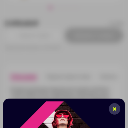
3 070.00 ₽
417628
Добавить в заявку
Принимаем заказы от 100 000 Р
Описание
Характеристики
Нанесени
В новую коллекцию пишущих инструментов Pierre
Cardin SHINE входят шариковые и перьевые ручки,
отличающиеся наличием благородного сияния на
корпусе. Собственно, этот приглушенный, стильный
блеск и дал название коллекции. Ручки Pierre Cardin
SHINE изготовляются в трех цветах корпуса.
Серебристый, антрацитовый и золотистый – эти
оттенки не оставят равнодушным человека, который