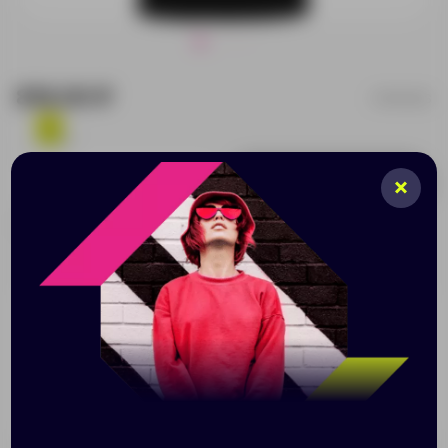
816.00 ₽
350002S
2
Добавить в заявку
Принимаем заказы от 100 000 Р
Описание
Характеристики
Нанесени
Спортивная майка с переведенными боковыми швами
для максимальной адаптивности. Технологичное
полотно легко стирается и быстро сохнет.