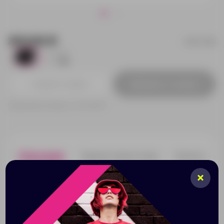
303.83 ₽
19547390
18
881
Добавить в заявку
Принимаем заказы от 100 000 Р
Описание
Характеристики
Нанесени
Мягкий влагопоглощающий напульсник сделан из
100% натурального хлопка. Напульсник станет
замечательным промо-сувениром, стоит только
нанести на него логотип.