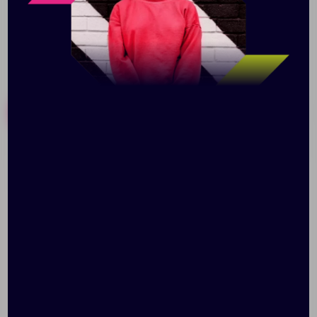
Похожие товары
Готовые наборы
Спортивное полотенце
Водонепроницаемый
Atoll X-Large, белое
мешок Ikke Vann, серый