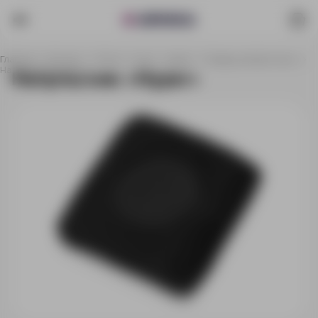
Главная
Каталог
Спорт, отдых, туризм
Товары для фитнеса
Напульсник «Hyper»
Напульсник «Hyper»