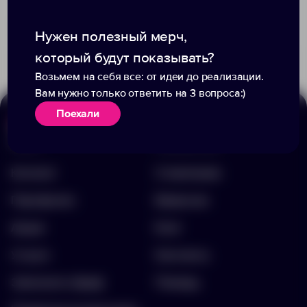
Доступно:
0
Доступно:
1709
Нужен полезный мерч,
2 650.00 ₽
622.00 ₽
11376.60
11646.10
который будут показывать?
Возьмем на себя все: от идеи до реализации.
Вам нужно только ответить на 3 вопроса:)
Поехали
Меню
Информация
Каталог
О компании
Портфолио
Вакансии
Акции
Блог
Услуги
Контакты
Заполнить бриф
Помощь