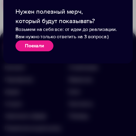
Похожие товары
Готовые наборы
Нужен полезный мерч,
который будут показывать?
Возьмем на себя все: от идеи до реализации.
Вам нужно только ответить на 3 вопроса:)
Поехали
Меню
Информация
Каталог
О компании
Портфолио
Вакансии
Акции
Блог
Услуги
Контакты
Заполнить бриф
Помощь
Подписка на рассылку