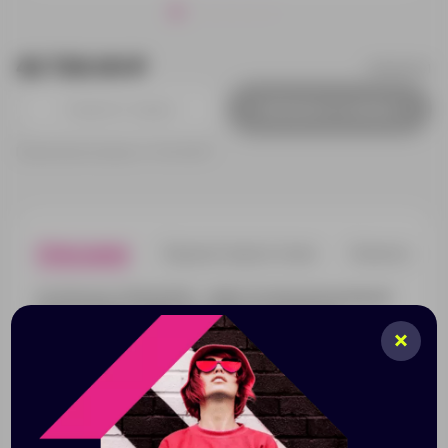
42 720.00 ₽
191921041
Добавить в заявку
Принимаем заказы от 100 000 Р
Описание
Характеристики
Нанесени
Коллекция «DON LEON» - квинтэссенция инноваций
бренда MANO 1919®. Все изделия коллекции
изготовлены вручную из высококачественной
натуральной кожи буйвола в роскошном коричневом
цвете. Элегантное тиснение в виде льва и изящный
логотип подчеркивают индивидуальный стиль
коллекции. MANO 1919 ®. Дорожная сумка M191921041
Эстетика и практичность: дорожная сумка