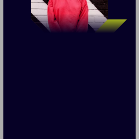
M191921041 отличается элегантным стилем и
удобной организацией внутреннего пространства.
Вместительное отделение и дополнительные
карманы обеспечивают идеальное хранение вещей,
необходимых для поездки. Дорожная сумка станет
незаменимым компаньоном для мужчин, которые
ценят удобство и комфорт. Благодаря
первоклассной коже, качественной подкладке и
надежным застежкам дорожная сумка станет
верным спутником в путешествии. Размеры: 27 см (В)
x 50 см (Ш) x 24 см (Г) Материал: натуральная кожа
буйвола Особенности: • Основное отделение на
молнии с внутренним карманом на молнии • 2 больших
кармана • Дополнительное отделение • Съемный
регулируемый плечевой ремень до 145 см