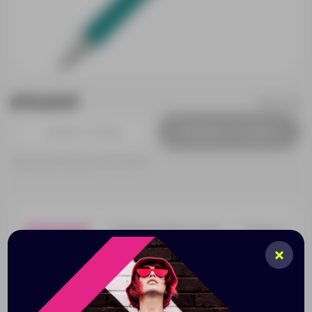
673.23 ₽
187917.23
Добавить в заявку
Принимаем заказы от 100 000 Р
Описание
Характеристики
Нанесени
Нажимная металлическая шариковая ручка в
прорезиненном soft-touch треугольном корпусе, с
металлическим наконечником и кнопкой в глянцевом
хроме.