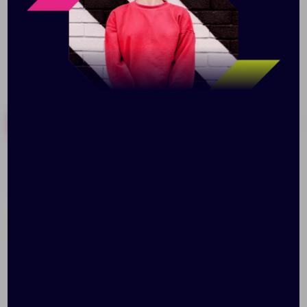
Похожие товары
Готовые наборы
Ручка шариковая Glide,
Ручка шариковая
синяя
Chromatic, черная с
красным