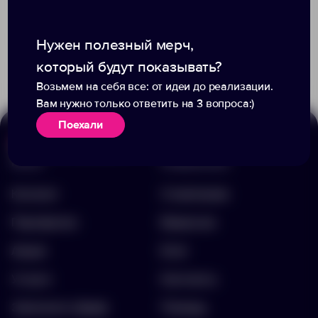
+4
Нужен полезный мерч,
3178
5336
19
1167
который будут показывать?
226.00 ₽
80.00 ₽
6886.40
15111.50
Возьмем на себя все: от идеи до реализации.
Вам нужно только ответить на 3 вопроса:)
Поехали
Меню
Информация
Каталог
О компании
Портфолио
Вакансии
Акции
Блог
Услуги
Контакты
Заполнить бриф
Помощь