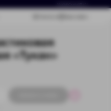
hello@arnika-gifts.ru
Связаться
Ваша заявка
астиковая
я «Тукан»
Добавить в заявку
Р