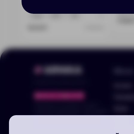
Доступно
+4
120529
141910
848
57.86
16.00 ₽
25900.62
Меню
© 2025 ООО «Арника-Гифтс»
Каталог
Портфо
Продолжая пользоваться сайтом,
Акции
отправляя информацию через формы,
вы подтвержаете своё согласие на
Услуги
обработку ваших персональных данных
Заполни