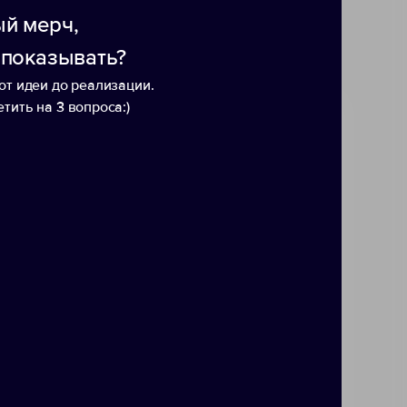
й мерч,
 показывать?
от идеи до реализации.
тить на 3 вопроса:)
Ручка пластиковая
Ручк
шариковая «Artist»
шари
многостержневая