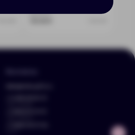
Доступно:
0
34
134.46 ₽
10643802
10671603
Контакты
hello@arnika-gifts.ru
+7 (495) 023-81-13
отдел продаж
+7 (925) 670-13-13
отдел закупок
+7 (929) 576-37-64
логист