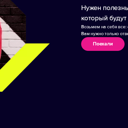
аборы
Нужен полезны
который будут
Возьмем на себя все: 
Вам нужно только отве
 пластиковая
Ручка пластиковая
Поехали
овая «Bubble»
шариковая «Parral»