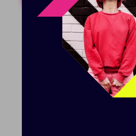
Похожие товары
Готовые н
Ручка шариковая Favorite,
Ручка
белая с оранжевым
шарик