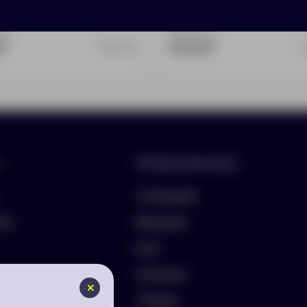
:
0
Доступно:
0
 ₽
43.00 ₽
10637301
Информация
О компании
лио
Вакансии
Блог
Контакты
ть бриф
Помощь