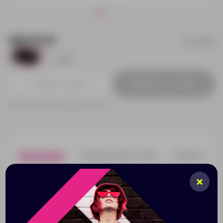
199.00 ₽
12349000
1
20
Добавить в заявку
Принимаем заказы от 100 000 Р
Описание
Характеристики
Нанесени
Полиуретановый коврик для компьютерной мышки
обладает хорошей эластичностью. Три цветовых
решения позволяют выбрать коврик по своему вкусу.
На коврик можно нанести любое изображение или
логотип.