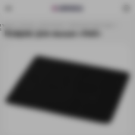
Главная
Каталог
Электроника
Мобильные аксессуары
Коврик для мыши «Heli»
Коврик для мыши «Heli»