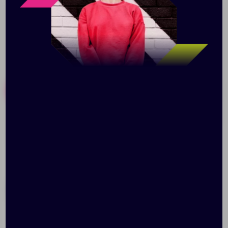
Похожие товары
Готовые наборы
Мышь оптическая
Органайзер для кабеля
«Спорткар»
и наушников «Roll»