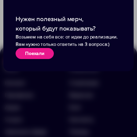
Доступно:
0
Нужен полезный мерч,
383
5772
285.91 ₽
623842
который будут показывать?
3.90 ₽
629564
Возьмем на себя все: от идеи до реализации.
Вам нужно только ответить на 3 вопроса:)
Поехали
Меню
Информация
Каталог
О компании
Портфолио
Вакансии
Акции
Блог
Услуги
Контакты
Заполнить бриф
Помощь