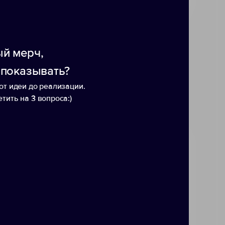
й мерч,
 показывать?
от идеи до реализации.
тить на 3 вопроса:)
расная
Бейсболка «Apex»
Бейс