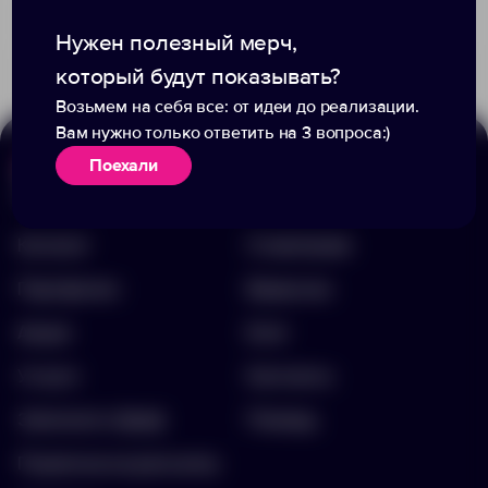
Доступно:
0
Доступно:
180
690.00 ₽
1 772.00 ₽
7041.60
13041.30
Нужен полезный мерч,
который будут показывать?
Возьмем на себя все: от идеи до реализации.
Вам нужно только ответить на 3 вопроса:)
Поехали
Меню
Информация
Каталог
О компании
Портфолио
Вакансии
Акции
Блог
Услуги
Контакты
Заполнить бриф
Помощь
Подписка на рассылку