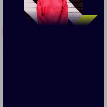
Похожие товары
Готовые наборы
Бутылка для воды
Термос Perimeter,
Amungen, белая
черный