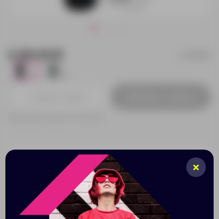
2 201.63 ₽
10053500
1
2
Добавить в заявку
Принимаем заказы от 100 000 Р
Описание
Характеристики
Нанесени
Вакуумная изолированная бутылка с пробкой, черный