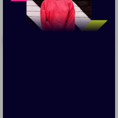
Похожие товары
Готовые наборы
Стела «На гребне
Стела Adamant, уценка
волны», в подарочной
коробке