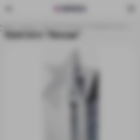
Главная
Каталог
Наградная продукция
Наградные стелы
Кристалл "Звезда"
Кристалл "Звезда"