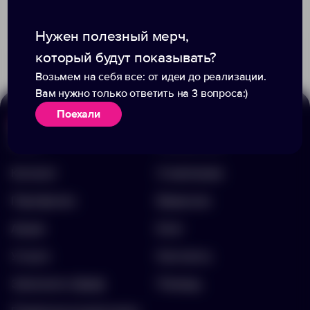
Доступно:
0
Доступно:
0
3 200.00 ₽
7843.02
Нужен полезный мерч,
3 990.00 ₽
7804.00
который будут показывать?
Возьмем на себя все: от идеи до реализации.
Вам нужно только ответить на 3 вопроса:)
Поехали
Меню
Информация
Каталог
О компании
Портфолио
Вакансии
Акции
Блог
Услуги
Контакты
Заполнить бриф
Помощь