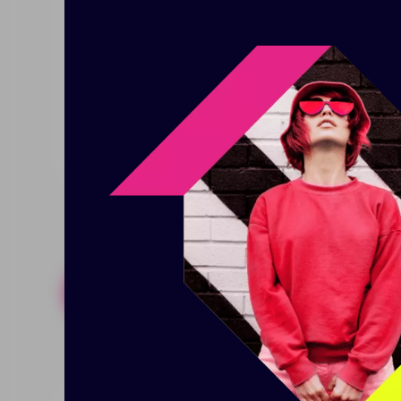
Сочетание натуральных и синт
практичностью. Хлопок придает 
добавление полиэстера и акри
Поставляется в пакете с липки
Размер: 140х200 см; в сложении
Похожие товары
Готовые н