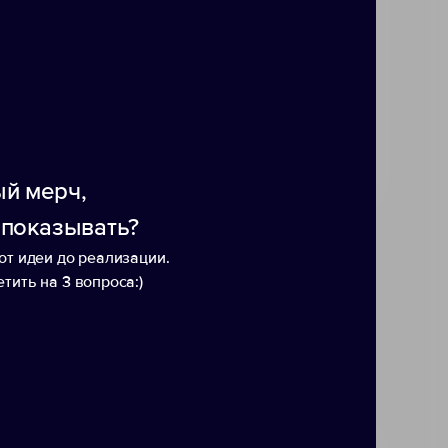
нса между комфортом и
кстуру, в то время как
й мерч,
 показывать?
от идеи до реализации.
тить на 3 вопроса:)