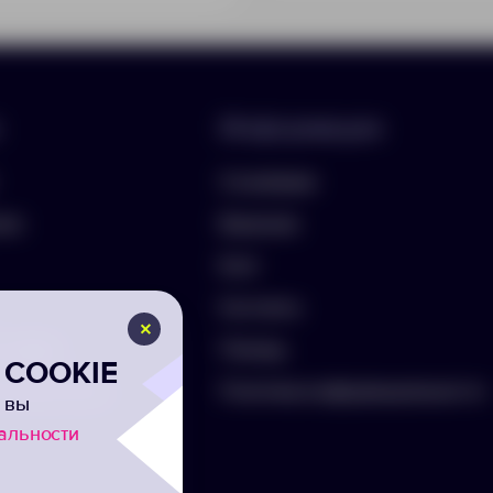
Информация
О компании
лио
Вакансии
Блог
Контакты
ть бриф
Помощь
COOKIE
а на рассылку
Политика конфиденциальности
 вы
альности