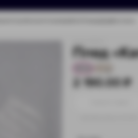
олио
Услуги
Каталог
О компании
Блог
Помощь
Бриф
Контакты
Артикул:
16625.10
Плед «Ка
76
190
2 190.00 ₽
Принимаем заказы от 100 000 