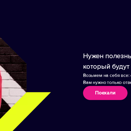
етических материалов позволяет достичь бала
пледу мягкость и создает приятную на ощупь те
ла увеличивает его износостойкость.
м краем.
: 38x30x5 см
Нужен полезны
который будут
Возьмем на себя все: 
Вам нужно только отве
Поехали
аборы