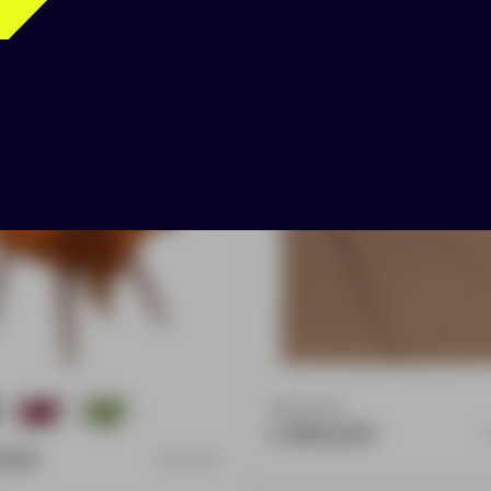
Field, оранжевый
Плед Remit, песочный
Доступно:
0
1
1
2 990.00 ₽
00 ₽
10453.20