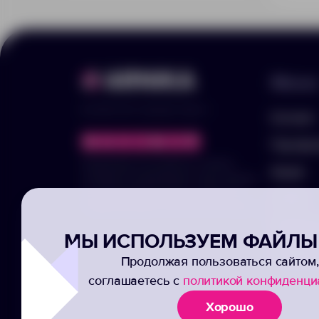
Меню
© 2025 ООО «Арника-Гифтс»
Каталог
Портфо
Продолжая пользоваться сайтом,
Акции
отправляя информацию через формы,
вы подтвержаете своё согласие на
Услуги
обработку ваших персональных данных
Заполни
МЫ ИСПОЛЬЗУЕМ ФАЙЛЫ 
Подписк
Продолжая пользоваться сайтом,
соглашаетесь с
политикой конфиденци
Хорошо