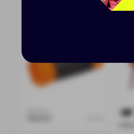
Дорожный плед Voyager,
Плед 
оранжевый
Доступно:
0
2
839.00 ₽
11248.20
3 190.