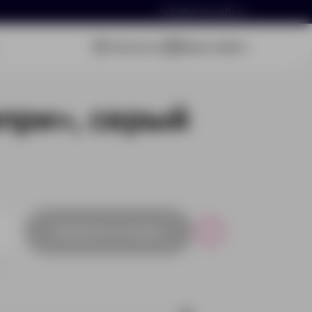
hello@arnika-gifts.ru
Связаться
Ваша заявка
при», серый
Добавить в заявку
Р