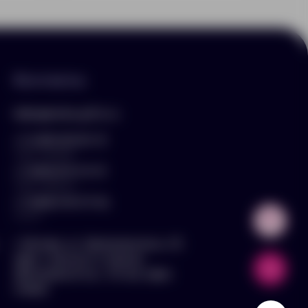
Контакты
hello@arnika-gifts.ru
+7 (495) 023-81-13
отдел продаж
+7 (925) 670-13-13
отдел закупок
+7 (929) 576-37-64
логист
г. Москва, ул. Дмитровское ш., 81,
офис ¾ (вход со стороны
Дмитровского ш., 3 этаж, офис
слева)