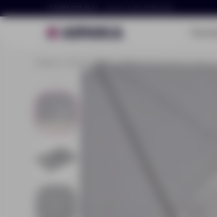
+7 (495) 023-81-13
Пн–Пт, 9:30–18:30 МСК
Портф
Главная
Каталог
Дом
Пледы
Плед «Капри», серый