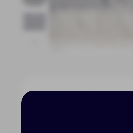
Описание
Характерист
Плед «Капри» с жаккардовым п
также станет акцентной детал