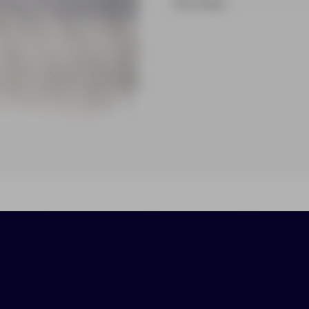
На складе
ики
Нанесение
Доставка
Оплата
летением и мягкой фактурой подарит ощущение 
ью интерьера.